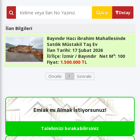
Ara
Detay
İlan Bilgileri
Bayındır Hacı ibrahim Mahallesinde
Satılık Müstakil Taş Ev
İlan Tarihi:
17 Şubat 2026
İl/İlçe:
İzmir / Bayındır
Net M²:
100
Fiyat:
1.500.000 TL
Önceki
1
Sonraki
Emlak mı Almak İstiyorsunuz!
Talebinizi bırakabilirsiniz