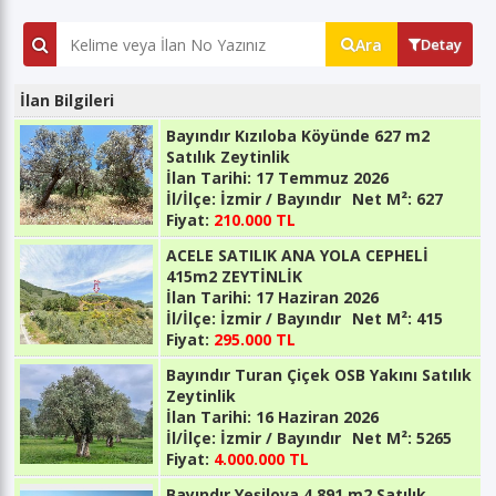
Ara
Detay
İlan Bilgileri
Bayındır Kızıloba Köyünde 627 m2
Satılık Zeytinlik
İlan Tarihi:
17 Temmuz 2026
İl/İlçe:
İzmir / Bayındır
Net M²:
627
Fiyat:
210.000 TL
ACELE SATILIK ANA YOLA CEPHELİ
415m2 ZEYTİNLİK
İlan Tarihi:
17 Haziran 2026
İl/İlçe:
İzmir / Bayındır
Net M²:
415
Fiyat:
295.000 TL
Bayındır Turan Çiçek OSB Yakını Satılık
Zeytinlik
İlan Tarihi:
16 Haziran 2026
İl/İlçe:
İzmir / Bayındır
Net M²:
5265
Fiyat:
4.000.000 TL
Bayındır Yeşilova 4.891 m2 Satılık