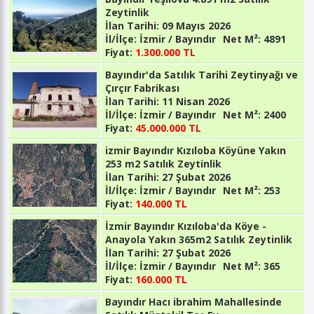
Zeytinlik
İlan Tarihi:
09 Mayıs 2026
İl/İlçe:
İzmir / Bayındır
Net M²:
4891
Fiyat:
1.300.000 TL
Bayındır'da Satılık Tarihi Zeytinyağı ve
Çırçır Fabrikası
İlan Tarihi:
11 Nisan 2026
İl/İlçe:
İzmir / Bayındır
Net M²:
2400
Fiyat:
45.000.000 TL
izmir Bayındır Kızıloba Köyüne Yakın
253 m2 Satılık Zeytinlik
İlan Tarihi:
27 Şubat 2026
İl/İlçe:
İzmir / Bayındır
Net M²:
253
Fiyat:
140.000 TL
İzmir Bayındır Kızıloba'da Köye -
Anayola Yakın 365m2 Satılık Zeytinlik
İlan Tarihi:
27 Şubat 2026
İl/İlçe:
İzmir / Bayındır
Net M²:
365
Fiyat:
160.000 TL
Bayındır Hacı ibrahim Mahallesinde