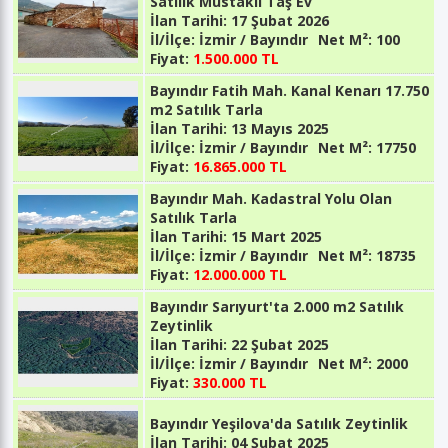
Satılık Müstakil Taş Ev
İlan Tarihi:
17 Şubat 2026
İl/İlçe:
İzmir / Bayındır
Net M²:
100
Fiyat:
1.500.000 TL
Bayındır Fatih Mah. Kanal Kenarı 17.750
m2 Satılık Tarla
İlan Tarihi:
13 Mayıs 2025
İl/İlçe:
İzmir / Bayındır
Net M²:
17750
Fiyat:
16.865.000 TL
Bayındır Mah. Kadastral Yolu Olan
Satılık Tarla
İlan Tarihi:
15 Mart 2025
İl/İlçe:
İzmir / Bayındır
Net M²:
18735
Fiyat:
12.000.000 TL
Bayındır Sarıyurt'ta 2.000 m2 Satılık
Zeytinlik
İlan Tarihi:
22 Şubat 2025
İl/İlçe:
İzmir / Bayındır
Net M²:
2000
Fiyat:
330.000 TL
Bayındır Yeşilova'da Satılık Zeytinlik
İlan Tarihi:
04 Şubat 2025