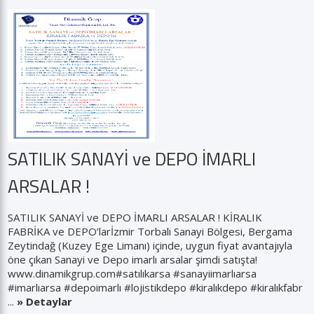
SATILIK SANAYİ ve DEPO İMARLI
ARSALAR !
SATILIK SANAYİ ve DEPO İMARLI ARSALAR ! KİRALIK
FABRİKA ve DEPO’larİzmir Torbalı Sanayi Bölgesi, Bergama
Zeytindağ (Kuzey Ege Limanı) içinde, uygun fiyat avantajıyla
öne çıkan Sanayi ve Depo imarlı arsalar şimdi satışta!
www.dinamikgrup.com#satılıkarsa #sanayiimarlıarsa
#imarlıarsa #depoimarlı #lojistikdepo #kiralıkdepo #kiralıkfabr
...
» Detaylar