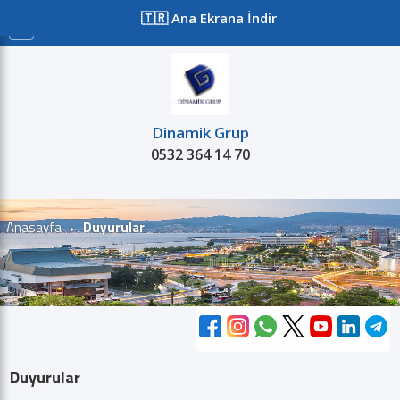
≡
🇹🇷 Ana Ekrana İndir
Dinamik Grup
0532 364 14 70
Satılık
Kiralık
Projeler
Kurum
Anasayfa
Duyurular
Duyurular