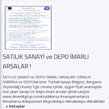
SATILIK SANAYİ ve DEPO İMARLI
ARSALAR !
SATILIK SANAYİ ve DEPO İMARLI ARSALAR ! KİRALIK
FABRİKA ve DEPO’larİzmir Torbalı Sanayi Bölgesi, Bergama
Zeytindağ (Kuzey Ege Limanı) içinde, uygun fiyat avantajıyla
öne çıkan Sanayi ve Depo imarlı arsalar şimdi satışta!
www.dinamikgrup.com#satılıkarsa #sanayiimarlıarsa
#imarlıarsa #depoimarlı #lojistikdepo #kiralıkdepo #kiralıkfabr
...
» Detaylar