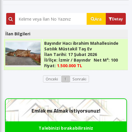
Ara
Detay
İlan Bilgileri
Bayındır Hacı ibrahim Mahallesinde
Satılık Müstakil Taş Ev
İlan Tarihi:
17 Şubat 2026
İl/İlçe:
İzmir / Bayındır
Net M²:
100
Fiyat:
1.500.000 TL
Önceki
1
Sonraki
Emlak mı Almak İstiyorsunuz!
Talebinizi bırakabilirsiniz