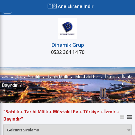
≡
🇹🇷 Ana Ekrana İndir
Dinamik Grup
0532 364 14 70
Satılık
Kiralık
Projeler
Kurum
Anasayfa
Satılık
Tarihi Mülk
Müstakil Ev
İzmir
İlanla
rı
Bayındır
"Satılık + Tarihi Mülk + Müstakil Ev + Türkiye + İzmir +
Bayındır"